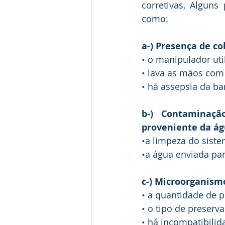
corretivas, Alguns
como: 
a-) Presença de col
• o manipulador ut
• lava as mãos com
• há assepsia da b
b-) Contaminaçã
proveniente da ág
•a limpeza do sist
•a água enviada pa
c-) Microorganismo
• a quantidade de p
• o tipo de preserv
• há incompatibilid