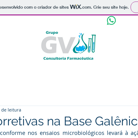
 desenvolvido com o criador de sites
.com
. Crie seu site hoje.
3223-2958
(18) 3223-4266
(18) 99
onografias Médicas
Licenças
Serviços
Projeto
 de leitura
rretivas na Base Galêni
conforme nos ensaios microbiológicos levará à aç