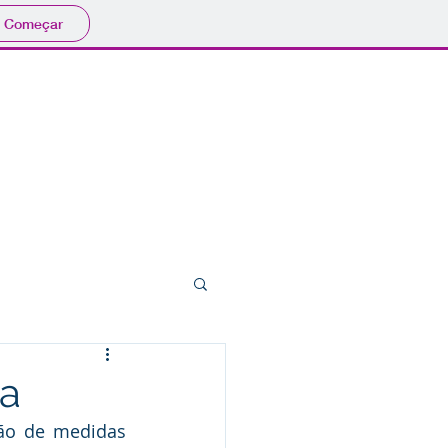
Começar
698-6260
Revista
Software
Mais...
ca
ão de medidas 