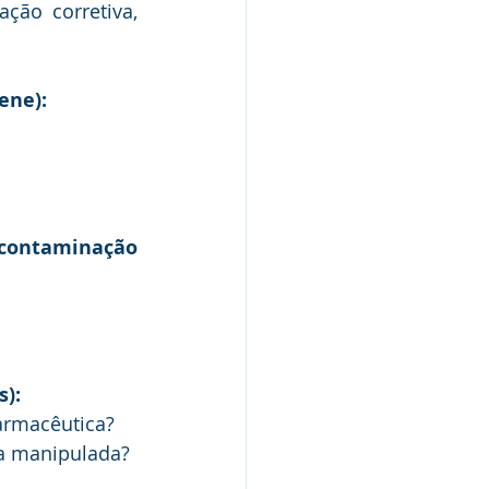
ção corretiva, 
ene): 
contaminação 
s):
armacêutica? 
ca manipulada? 